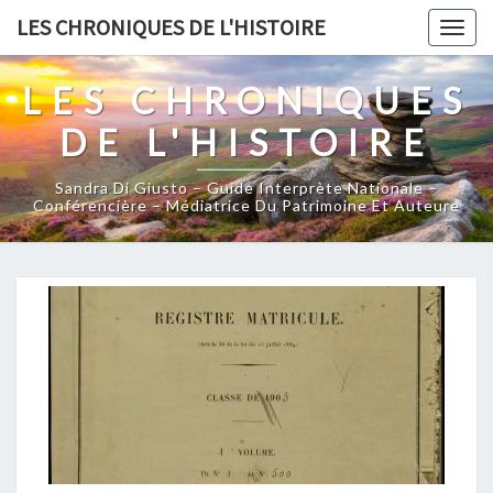
Skip
LES CHRONIQUES DE L'HISTOIRE
Togg
to
navig
content
LES CHRONIQUES
DE L'HISTOIRE
Sandra Di Giusto – Guide Interprète Nationale –
Conférencière – Médiatrice Du Patrimoine Et Auteure