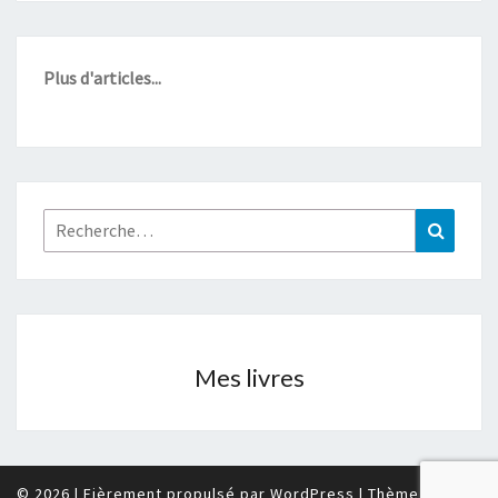
Plus d'articles...
Rechercher :
Recher
Mes livres
© 2026
|
Fièrement propulsé par
WordPress
|
Thème :
Nisarg