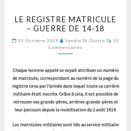
LE
LE REGISTRE MATRICULE
REGISTRE
– GUERRE DE 14-18
MATRICULE
–
Comment
31 Octobre 2019
Sandra Di Giusto
10
GUERRE
Commentaires
DE
14-
18
Chaque homme appelé se voyait attribuer un numéro
de matricule, correspondant au numéro de la page du
registre tenu par l’armée dans lequel toute sa carrière
militaire était inscrite. Grâce à cela, il est possible de
retrouver ses grands-pères, arrières-grands-pères et
leur parcours depuis la mobilisation du 2 août 1914.
Les matricules militaires sont liés au service militaire