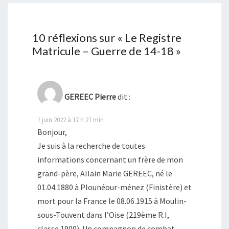
10 réflexions sur «
Le Registre
Matricule – Guerre de 14-18
»
GEREEC Pierre
dit :
7 juin 2022 à 17 h 27 min
Bonjour,
Je suis à la recherche de toutes
informations concernant un frère de mon
grand-père, Allain Marie GEREEC, né le
01.04.1880 à Plounéour-ménez (Finistère) et
mort pour la France le 08.06.1915 à Moulin-
sous-Touvent dans l’Oise (219ème R.I,
classe 1900). Un compagnon de combat